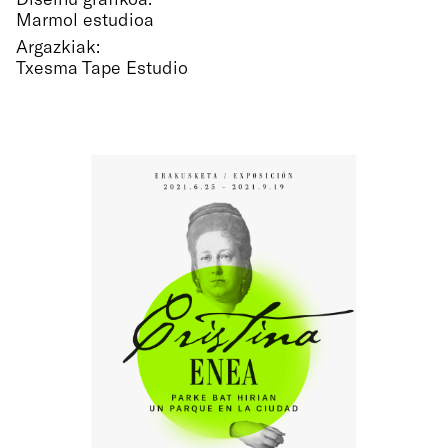
Marmol estudioa
Argazkiak:
Txesma Tape Estudio