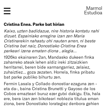
Cristina Enea. Parke bat hirian
Kaixo, uzten badidazue, nire historia kontatu nahi
dizuet. Espainiako erregina izan zen Maria
Cristinarekin nahastu ohi nauten arren, ni beste
Cristina bat naiz, Donostiako Cristina Enea
parkeari izena ematen diona , alegia…
1926ko ekainaren 2an, Mandasko dukeen finka
zaharreko ateak lehen aldiz ireki zitzaizkien
herritarrei, beren bide xarmangarriez, zelaiez,
zuhaiztiez… goza zezaten. Horrela, finka pribatu
bat parke publiko bihurtu zen.
Fermin Lasala y Collado donostiar ezaguna zen -
eta da-, baina Cristina Brunetti y Gayoso de los
Cobos emazteari buruz ezer gutxi dakigu. Eta, hala
ere, bera izan zen bikoteari noblezia titulua eman
ziona, bere Donostiako lorategiez denbora gehien