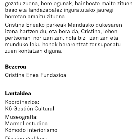
gozatu zuena, bere egunak, hainbeste maite zituen
baso eta landazabalez inguratutako jauregi
horretan amaitu zituena.
Cristina Eneako parkeak Mandasko dukesaren
izena hartzen du, eta bera da, Cristina, lehen
pertsonan, nor izan zen, nola bizi izan zen eta
munduko leku honek berarentzat zer suposatu
zuen kontatzen diguna.
Bezeroa
Cristina Enea Fundazioa
Lantaldea
Koordinazioa:
K6 Gestión Cultural
Museografia:
Marmol estudioa
Kómodo interiorismo
Diseinu grafikoa: