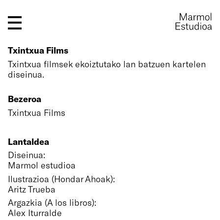
Txintxua Films
Txintxua filmsek ekoiztutako lan batzuen kartelen
diseinua.
Bezeroa
Txintxua Films
Lantaldea
Diseinua:
Marmol estudioa
Ilustrazioa (Hondar Ahoak):
Aritz Trueba
Argazkia (A los libros):
Alex Iturralde