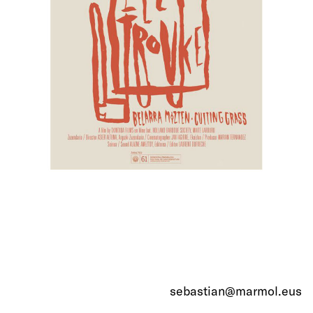
sebastian@marmol.eus