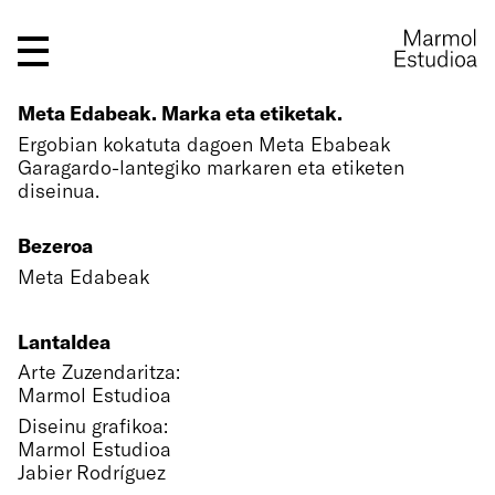
Meta Edabeak. Marka eta etiketak.
Ergobian kokatuta dagoen Meta Ebabeak
Garagardo-lantegiko markaren eta etiketen
diseinua.
Bezeroa
Meta Edabeak
Lantaldea
Arte Zuzendaritza:
Marmol Estudioa
Diseinu grafikoa:
Marmol Estudioa
Jabier Rodríguez