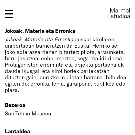
Jokoak. Materia eta Erronka
Jokoak. Materia eta Erronka
euskal kirolaren
unibertsoan barneratzen da Euskal Herriko sei
joko adierazgarrienen bitartez: pilota, arraunketa,
harri-jasotzea, enbor-moztea, sega eta idi-dema.
Protagonisten erreminta eta objektu pertsonalak
daude ikusgai, eta kirol horiek partekatzen
dituzten gaiei buruzko irudietan barrena ibilbidea
egiten du: erronka, lehia, garaipena, publikoa edo
plaza.
Bezeroa
San Telmo Museoa
Lantaldea