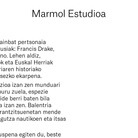
ainbat pertsonaia
gusiak: Francis Drake,
o. Lehen aldiz,
k eta Euskal Herriak
riaren historiako
tsezko ekarpena.
zioa izan zen munduari
buru zuela, espezie
ide berri baten bila
a izan zen. Balentria
rrantzitsuenetan mende
agutza nautikoen eta itsas
uspena egiten du, beste